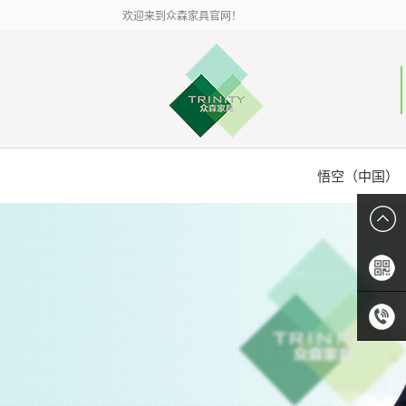
欢迎来到众森家具官网！
悟空（中国）
扫描二
维码
0086-