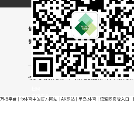
悟空（中国）
产品展示
工程案例
L
新闻资讯
关于我们
联系我们
悟空 版权所有 备案号：
粤ICP备2022137476号
技术支持
扫码
了解更多
万搏平台
|
fb体育中国官方网站
|
AK网站
|
半岛.体育
|
悟空网页版入口
|
网址：
www.trinityfs.cn www.drugsboat.com
工厂地址：