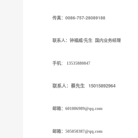
传真：0086-757-28089188
联系人
：钟福威/先生 国内业务经理
手机
：
13535880847
联系人：蔡先生 15015892964
邮箱
：
601086989@qq.com
邮箱：505050387
@qq.com