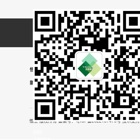
悟空（中国）
产品展示
工程案例
L
新闻资讯
关于我们
联系我们
悟空 版权所有 备案号：
粤ICP备2022137476号
技术支持
扫码
了解更多