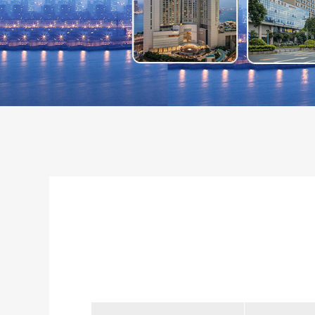
757-
2879338