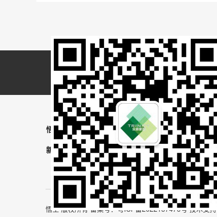
悟空（中国）
产品展示
工程案例
L
新闻资讯
关于我们
联系我们
悟空 版权所有 备案号：
粤ICP备2022137476号
技术支持