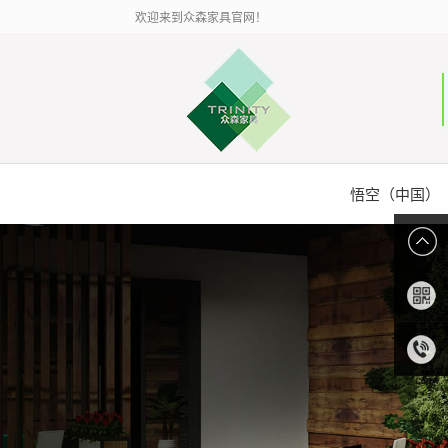
欢迎来到众森家具官网！
悟空（中国）
扫描二
维码
0086-