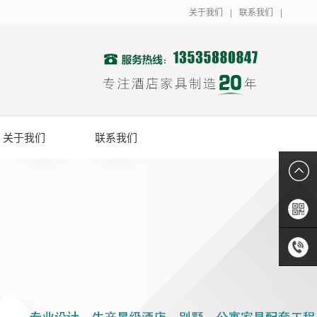
关于我们
|
联系我们
|
关于我们
联系我们
扫描二
维码
0086-