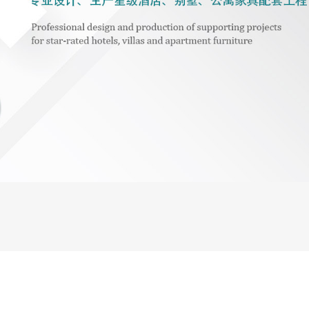
757-
2879338