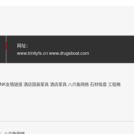
网址：
www.trinityfs.cn www.drugsboat.com
INK友情链接
酒店固装家具
酒店家具
八爪鱼网络
石材吸盘
工程梯
：
八爪鱼网络