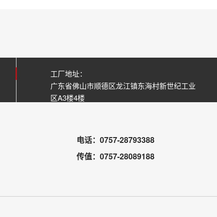
工厂地址：
广东省佛山市顺德区龙江镇东海村新世纪工业
区A3楼4楼
电话：0757-28793388
传值：0757-28089188