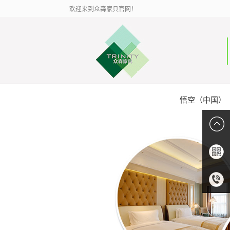
欢迎来到众森家具官网！
悟空（中国）
扫描二
维码
0086-