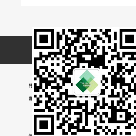
悟空（中国）
产品展示
工程案例
L
新闻资讯
关于我们
联系我们
悟空 版权所有 备案号：
粤ICP备2022137476号
技术支持