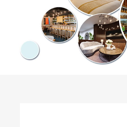
757-
2879338